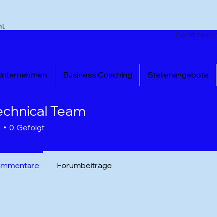
nt
Zertifizier
 Unternehmen
Business Coaching
Stellenangebote
echnical Team
r
0
Gefolgt
ommentare
Forumbeiträge