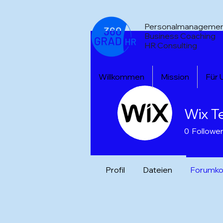
Personalmanageme
Business Coaching
HR Consulting
Willkommen
Mission
Für
Wix T
0
Followe
Profil
Dateien
Forumk