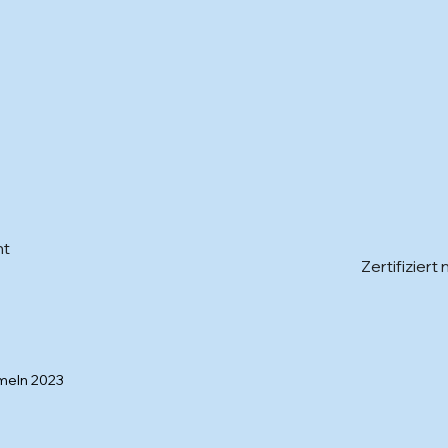
nt
Zertifizier
meln 2023