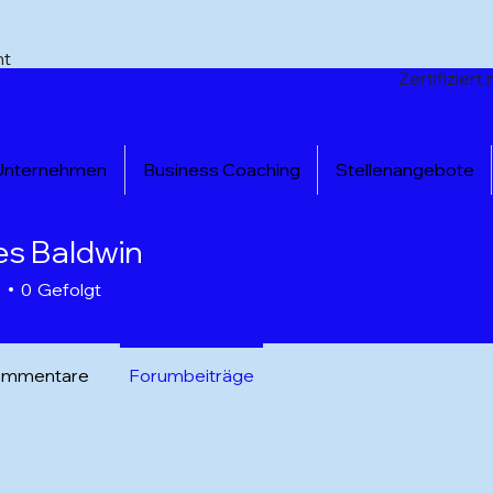
nt
Zertifizier
 Unternehmen
Business Coaching
Stellenangebote
es Baldwin
r
0
Gefolgt
ommentare
Forumbeiträge