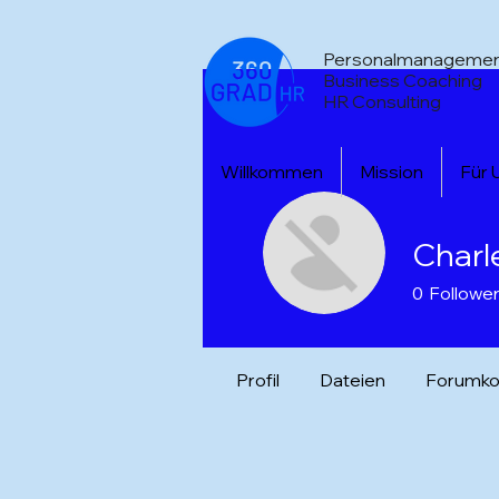
Personalmanageme
Business Coaching
HR Consulting
Willkommen
Mission
Für
Charl
0
Followe
Profil
Dateien
Forumk