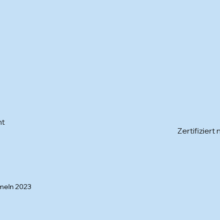
nt
Zertifizier
meln 2023